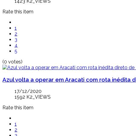
1423 K2_VIEWS
Rate this item
1
2
3
4
5
(0 votes)
Azul volta a operar em Aracati com rota inédita
17/12/2020
1592 K2_VIEWS
Rate this item
1
2
3