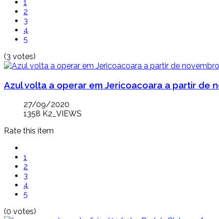
1
2
3
4
5
(3 votes)
Azul volta a operar em Jericoacoara a partir de
27/09/2020
1358 K2_VIEWS
Rate this item
1
2
3
4
5
(0 votes)