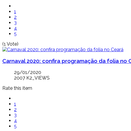
1
2
3
4
5
(1 Vote)
Carnaval 2020: confira programação da folia no 
29/01/2020
2007 K2_VIEWS
Rate this item
1
2
3
4
5