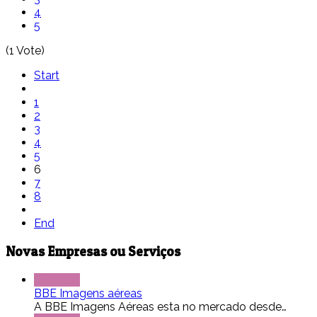
4
5
(1 Vote)
Start
1
2
3
4
5
6
7
8
End
Novas Empresas ou Serviços
Serviços
BBE Imagens aéreas
A BBE Imagens Aéreas esta no mercado desde…