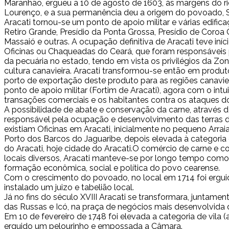
Maranhão, ergueu a 10 de agosto de 1603, às margens do ri
Lourenço, e a sua permanência deu a origem do povoado, 
Aracati tornou-se um ponto de apoio militar e várias edific
Retiro Grande, Presídio da Ponta Grossa, Presídio de Coroa
Massaió e outras. A ocupação definitiva de Aracati teve in
Oficinas ou Chaqueadas do Ceará, que foram responsáveis p
da pecuária no estado, tendo em vista os privilégios da 
cultura canavieira. Aracati transformou-se então em produto
porto de exportação deste produto para as regiões canaviei
ponto de apoio militar (Fortim de Aracati), agora com o intu
transações comerciais e os habitantes contra os ataques d
A possibilidade de abate e conservação da carne, através do
responsável pela ocupação e desenvolvimento das terras do
existiam Oficinas em Aracati, inicialmente no pequeno Arra
Porto dos Barcos do Jaguaribe, depois elevada à categori
do Aracati, hoje cidade do Aracati.O comércio de carne e c
locais diversos, Aracati manteve-se por longo tempo como 
formação econômica, social e política do povo cearense.
Com o crescimento do povoado, no local em 1714 foi ergui
instalado um juizo e tabelião local.
Já no fins do século XVIII Aracati se transformara, juntame
das Russas e Icó, na praça de negócios mais desenvolvida 
Em 10 de fevereiro de 1748 foi elevada a categoria de vila (
erguido um pelourinho e empossada a Câmara.