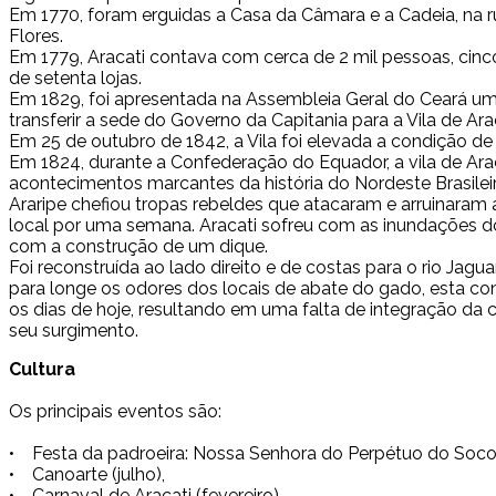
Em 1770, foram erguidas a Casa da Câmara e a Cadeia, na r
Flores.
Em 1779, Aracati contava com cerca de 2 mil pessoas, cinc
de setenta lojas.
Em 1829, foi apresentada na Assembleia Geral do Ceará u
transferir a sede do Governo da Capitania para a Vila de Arac
Em 25 de outubro de 1842, a Vila foi elevada a condição de c
Em 1824, durante a Confederação do Equador, a vila de Ara
acontecimentos marcantes da história do Nordeste Brasilei
Araripe chefiou tropas rebeldes que atacaram e arruinaram
local por uma semana. Aracati sofreu com as inundações do 
com a construção de um dique.
Foi reconstruída ao lado direito e de costas para o rio Jag
para longe os odores dos locais de abate do gado, esta 
os dias de hoje, resultando em uma falta de integração da 
seu surgimento.
Cultura
Os principais eventos são:
• Festa da padroeira: Nossa Senhora do Perpétuo do Socor
• Canoarte (julho),
• Carnaval de Aracati (fevereiro),