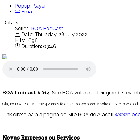
Popup Player
Email
Details
Series:
BOA PodCast
Date:
Thursday, 28 July 2022
Hits: 1696
Duration: 03:46
BOA Podcast #014
: Site BOA volta a cobrir grandes even
Olá, no BOA PodCast #014 vamos falar um pouco sobre a volta do Site BOA a cobri
Link direto para a pagina do Site BOA de Aracati
www.bloco
Novas Empresas ou Serviços